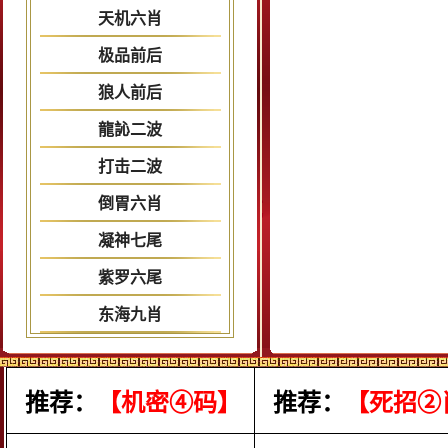
天机六肖
极品前后
狼人前后
龍訫二波
打击二波
倒胃六肖
凝神七尾
紫罗六尾
东海九肖
推荐：
【机密④码】
推荐：
【死招②