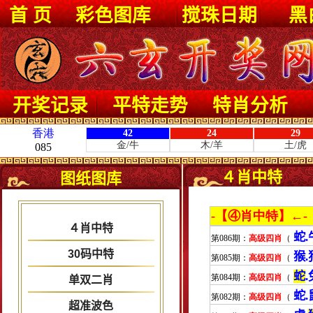
首 页
彩色图库
搅珠日期
黑
开奖记录
平特走势
特肖分析
４肖中特
图纸图库
４肖中特
30码中特
单双二肖
超准波色