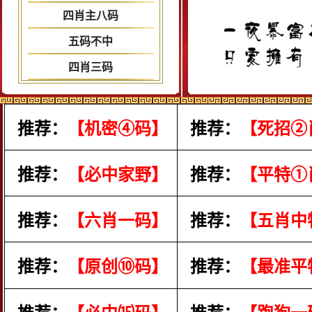
四肖主八码
五码不中
四肖三码
推荐：
【机密④码】
推荐：
【死招②
推荐：
【必中家野】
推荐：
【平特①
推荐：
【六肖一码】
推荐：
【五肖中
推荐：
【原创⑩码】
推荐：
【最准平