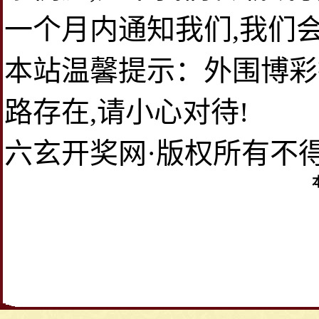
一个月内通知我们,我们会
本站温馨提示：外围博彩
路存在,请小心对待!
六玄开奖网·版权所有不得转载