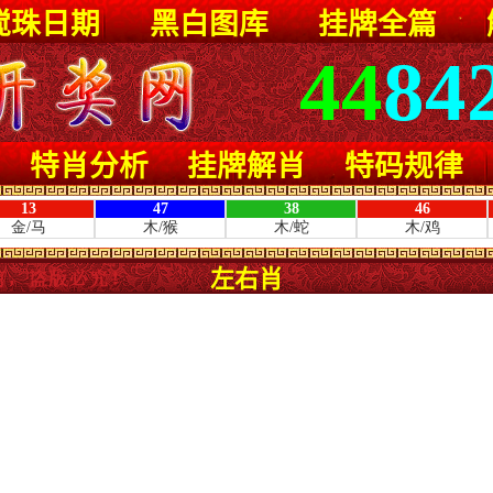
搅珠日期
黑白图库
挂牌全篇
44
84
特肖分析
挂牌解肖
特码规律
左右肖