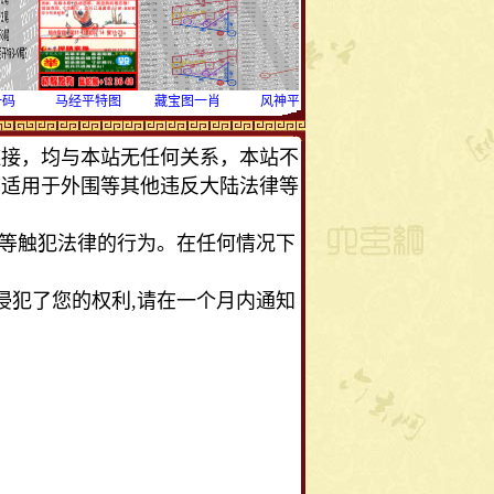
马经平特图
藏宝图一肖
风神平特
平特一肖
公式四肖
链接，均与本站无任何关系，本站不
不适用于外围等其他违反大陆法律等
博等触犯法律的行为。在任何情况下
侵犯了您的权利,请在一个月内通知